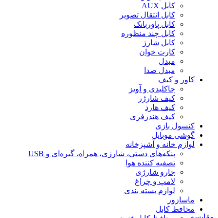
کابل AUX
کابل انتقال تصویر
کابل پاوربانک
کابل چند منظوره
کابل شارژ
کارت خوان
مبدل
مبدل صدا
کاور و کیف
جاکلیدی و آویز
کیف شارژر
کیف هارد
کیف هندزفری
کنسول بازی
گوشی موبایل
لوازم خانه و آشپزخانه
پنکه‌های دستی، شارژی، همراه، گیره‌ای و USB
تصفیه کننده هوا
جارو شارژی
لامپ و چراغ
لوازم بسته بندی
ماسازور
محافظ کابل
مقایسه