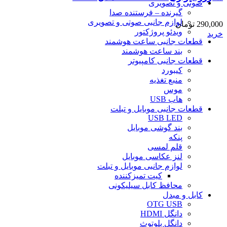
صوتی و تصویری
گیرنده – فرستنده صدا
لوازم جانبی صوتی و تصویری
290,000
تومان
ویدئو پروژکتور
خرید
قطعات جانبی ساعت هوشمند
بند ساعت هوشمند
قطعات جانبی کامپیوتر
کیبورد
منبع تغذیه
موس
هاب USB
قطعات جانبی موبایل و تبلت
USB LED
بند گوشی موبایل
پنکه
قلم لمسی
لنز عکاسی موبایل
لوازم جانبی موبایل و تبلت
کیت تمیزکننده
محافظ کابل سیلیکونی
کابل و مبدل
OTG USB
دانگل HDMI
دانگل بلوتوث