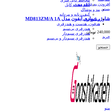
محافظ کابل فنری
افزودن به علاقه مندی
نظم دهنده کابل
بستن
مد و پوشاک
کیف زنانه و مردانه
شارژر دیواری آیفون مدل MD813ZM/A 1A
میکروفون
هدفون، هدست و هندزفری
هندزفری بی‌سیم
240,000
تومان
هندزفری سیم‌دار
خرید
هندزفری سیم‌دار و بی‌سیم
جستجو
منو