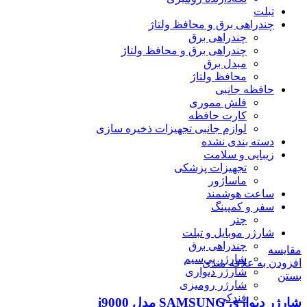
تبلت
چندراهی برق و محافظ ولتاژ
چندراهی برق
چندراهی برق و محافظ ولتاژ
مبدل برق
محافظ ولتاژ
حافظه جانبی
فلش مموری
کارت حافظه
لوازم جانبی تجهیزات ذخیره سازی
دسته بندی نشده
زیبایی و سلامت
تجهیزات پزشکی
ماساژور
ساعت هوشمند
سفر و کمپینگ
چتر
شارژر موبایل و تبلت
چندراهی برق
مقایسه
شارژر بی‌سیم
افزودن به علاقه مندی
شارژر دیواری
بستن
شارژر رومیزی
فندکی
شارژر دیواری SAMSUNG مدل i9000