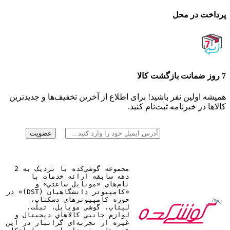
پرداخت در محل
7 روز ضمانت بازگشت کالا
همیشه اولین نفر باشید! برای اطلاع از آخرین تخفیف‌ها و جدیدترین
کالاها در خبرنامه ثبت‌نام کنید.
مجموعه گوشي‌کده با نزديک به 2
دهه سابقه ارائه خدمات با
نام‌هاي «موبايل ساعتي» و
«کامپيوتر دانشگاهيان (DST)» در
حوزه کامپيوترهاي دسکتاپ،
لپتاپ، گوشي موبايل، تبلت،
لوازم جانبي کالاهاي ديجيتال و
غيره از تجربه‌اي گرانبار در اين