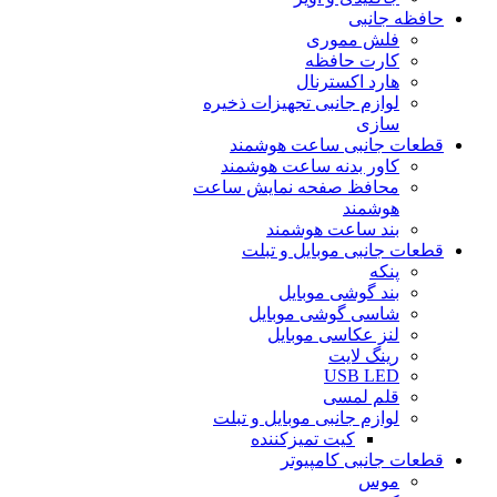
حافظه جانبی
فلش مموری
کارت حافظه
هارد اکسترنال
لوازم جانبی تجهیزات ذخیره
سازی
قطعات جانبی ساعت هوشمند
کاور بدنه ساعت هوشمند
محافظ صفحه نمایش ساعت
هوشمند
بند ساعت هوشمند
قطعات جانبی موبایل و تبلت
پنکه
بند گوشی موبایل
شاسی گوشی موبایل
لنز عکاسی موبایل
رینگ لایت
USB LED
قلم لمسی
لوازم جانبی موبایل و تبلت
کیت تمیزکننده
قطعات جانبی کامپیوتر
موس