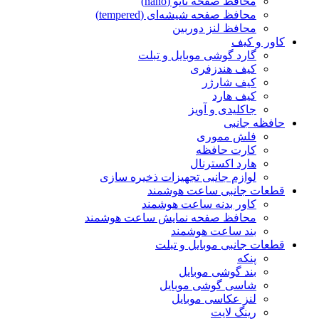
محافظ صفحه نانو (nano)
محافظ صفحه شیشه‌ای (tempered)
محافظ لنز دوربین
کاور و کیف
گارد گوشی موبایل و تبلت
کیف هندزفری
کیف شارژر
کیف هارد
جاکلیدی و آویز
حافظه جانبی
فلش مموری
کارت حافظه
هارد اکسترنال
لوازم جانبی تجهیزات ذخیره سازی
قطعات جانبی ساعت هوشمند
کاور بدنه ساعت هوشمند
محافظ صفحه نمایش ساعت هوشمند
بند ساعت هوشمند
قطعات جانبی موبایل و تبلت
پنکه
بند گوشی موبایل
شاسی گوشی موبایل
لنز عکاسی موبایل
رینگ لایت