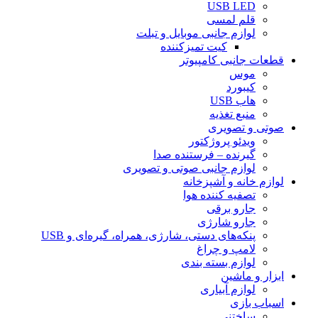
USB LED
قلم لمسی
لوازم جانبی موبایل و تبلت
کیت تمیزکننده
قطعات جانبی کامپیوتر
موس
کیبورد
هاب USB
منبع تغذیه
صوتی و تصویری
ویدئو پروژکتور
گیرنده – فرستنده صدا
لوازم جانبی صوتی و تصویری
لوازم خانه و آشپزخانه
تصفیه کننده هوا
جارو برقی
جارو شارژی
پنکه‌های دستی، شارژی، همراه، گیره‌ای و USB
لامپ و چراغ
لوازم بسته بندی
ابزار و ماشین
لوازم آبیاری
اسباب بازی
ساختنی