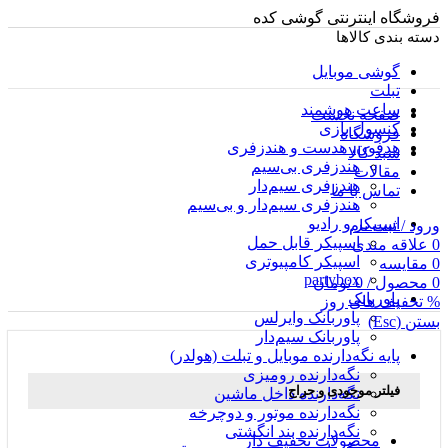
فروشگاه اینترنتی گوشی کده
دسته بندی کالاها
گوشی موبایل
تبلت
ساعت هوشمند
صفحه نخست
کنسول بازی
فروشگاه
هدفون، هدست و هندزفری
سبد کالا
هندزفری بی‌سیم
مقالات
هندزفری سیم‌دار
تماس با ما
هندزفری سیم‌دار و بی‌سیم
اسپیکر و رادیو
ورود / ثبت نام
اسپیکر قابل حمل
0
علاقه مندی
اسپیکر کامپیوتری
0
مقایسه
partybox
0
محصول
/
0
تومان
پاوربانک
% تخفیف های روز
پاوربانک وایرلس
بستن (Esc)
پاوربانک سیم‌دار
پایه نگه‌دارنده موبایل و تبلت (هولدر)
نگه‌دارنده رومیزی
فیلتر موجودی و حراج
نگه‌دارنده داخل ماشین
نگه‌دارنده موتور و دوچرخه
نگه‌دارنده بند انگشتی
محصولات تخفیف دار