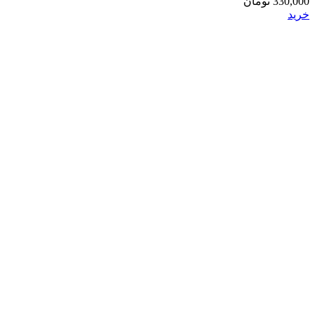
330,000
تومان
خرید