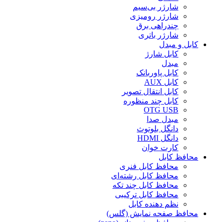
شارژر بی‌سیم
شارژر رومیزی
چندراهی برق
شارژر باتری
کابل و مبدل
کابل شارژ
مبدل
کابل پاوربانک
کابل AUX
کابل انتقال تصویر
کابل چند منظوره
OTG USB
مبدل صدا
دانگل بلوتوث
دانگل HDMI
کارت خوان
محافظ کابل
محافظ کابل فنری
محافظ کابل رشته‌ای
محافظ کابل چند تکه
محافظ کابل ترکیبی
نظم دهنده کابل
محافظ صفحه نمایش (گلس)