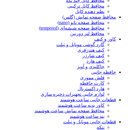
محافظ کابل چند تکه
محافظ کابل ترکیبی
نظم دهنده کابل
محافظ صفحه نمایش (گلس)
محافظ صفحه نانو (nano)
محافظ صفحه شیشه‌ای (tempered)
محافظ لنز دوربین
کاور و کیف
گارد گوشی موبایل و تبلت
کیف هندزفری
کیف شارژر
کیف هارد
جاکلیدی و آویز
حافظه جانبی
فلش مموری
کارت حافظه
هارد اکسترنال
لوازم جانبی تجهیزات ذخیره سازی
قطعات جانبی ساعت هوشمند
کاور بدنه ساعت هوشمند
محافظ صفحه نمایش ساعت هوشمند
بند ساعت هوشمند
قطعات جانبی موبایل و تبلت
پنکه