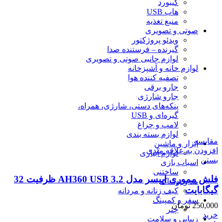
کیبورد
هاب USB
منبع تغذیه
صوتی و تصویری
ویدئو پروژکتور
گیرنده – فرستنده صدا
لوازم جانبی صوتی و تصویری
لوازم خانه و آشپزخانه
تصفیه کننده هوا
جارو برقی
جارو شارژی
پنکه‌های دستی، شارژی، همراه،
گیره‌ای و USB
لامپ و چراغ
لوازم بسته بندی
مقایسه
ابزار و ماشین
افزودن به علاقه مندی
لوازم آبیاری
بستن
اسباب بازی
ساختنی
فلش مموری اپیسر مدل AH360 USB 3.2 ظرفیت 32
مد و پوشاک
گیگابایت
کیف زنانه و مردانه
سفر و کمپینگ
250,000
تومان
چتر
خرید
زیبایی و سلامت