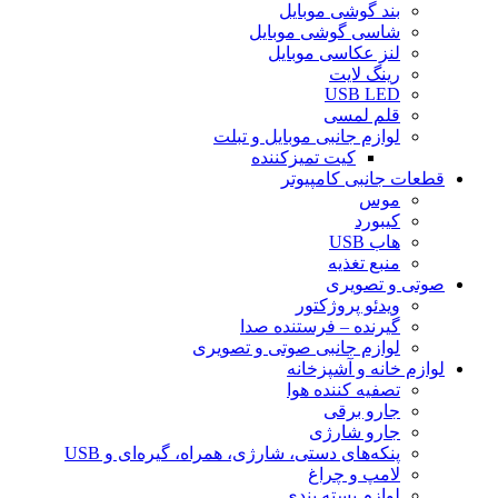
بند گوشی موبایل
شاسی گوشی موبایل
لنز عکاسی موبایل
رینگ لایت
USB LED
قلم لمسی
لوازم جانبی موبایل و تبلت
کیت تمیزکننده
قطعات جانبی کامپیوتر
موس
کیبورد
هاب USB
منبع تغذیه
صوتی و تصویری
ویدئو پروژکتور
گیرنده – فرستنده صدا
لوازم جانبی صوتی و تصویری
لوازم خانه و آشپزخانه
تصفیه کننده هوا
جارو برقی
جارو شارژی
پنکه‌های دستی، شارژی، همراه، گیره‌ای و USB
لامپ و چراغ
لوازم بسته بندی