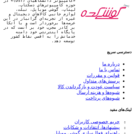
«کامپيوتر دانشگاهيان (DST)» در
حوزه کامپيوترهاي دسکتاپ،
لپتاپ، گوشي موبايل، تبلت،
لوازم جانبي کالاهاي ديجيتال و
غيره از تجربه‌اي گرانبار در اين
عرصه‌ها برخوردار است و با اتکا
بر کادر مجرب خود بر آنست که در
پايگاه اينترنتي خود دامنه
خدماتش را به اقصي نقاط کشور
توسعه دهد.
دسترسی سریع
درباره ما
تماس با ما
قوانین و مقررات
پرسش‌های متداول
سیاست عودت و بازگرداندن کالا
شیوه‌ها و هزینه ارسال
شیوه‌های پرداخت
لینک‌های مفید
حریم خصوصی کاربران
پیشنهادها، انتقادات و شکایات
راهنمای فعال‌سازی گوشی موبایل