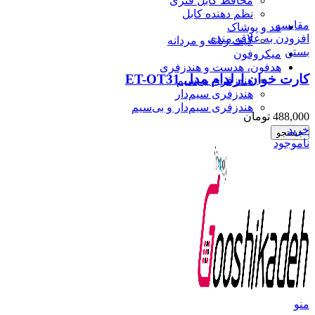
محافظ کابل فنری
نظم دهنده کابل
مقایسه
مد و پوشاک
افزودن به علاقه مندی
کیف زنانه و مردانه
بستن
میکروفون
هدفون، هدست و هندزفری
کارت خوان ارلدام مدل ET-OT31
هندزفری بی‌سیم
هندزفری سیم‌دار
هندزفری سیم‌دار و بی‌سیم
488,000
تومان
خرید
جستجو
ناموجود
منو