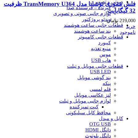
صوتی و تصویری
فلش مموری توشیبا مدل TransMemory U364 ظرفیت
گیرنده – فرستنده صدا
32 گیگابایت
لوازم جانبی صوتی و تصویری
ویدئو پروژکتور
219,000
تومان
قطعات جانبی ساعت هوشمند
خرید
بند ساعت هوشمند
ناموجود
قطعات جانبی کامپیوتر
کیبورد
منبع تغذیه
موس
هاب USB
قطعات جانبی موبایل و تبلت
USB LED
بند گوشی موبایل
پنکه
قلم لمسی
لنز عکاسی موبایل
لوازم جانبی موبایل و تبلت
کیت تمیزکننده
محافظ کابل سیلیکونی
کابل و مبدل
OTG USB
دانگل HDMI
دانگل بلوتوث