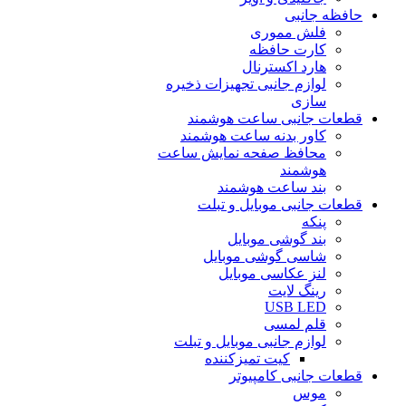
حافظه جانبی
فلش مموری
کارت حافظه
هارد اکسترنال
لوازم جانبی تجهیزات ذخیره
سازی
قطعات جانبی ساعت هوشمند
کاور بدنه ساعت هوشمند
محافظ صفحه نمایش ساعت
هوشمند
بند ساعت هوشمند
قطعات جانبی موبایل و تبلت
پنکه
بند گوشی موبایل
شاسی گوشی موبایل
لنز عکاسی موبایل
رینگ لایت
USB LED
قلم لمسی
لوازم جانبی موبایل و تبلت
کیت تمیزکننده
قطعات جانبی کامپیوتر
موس