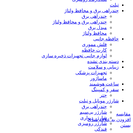
تبلت
چندراهی برق و محافظ ولتاژ
چندراهی برق
چندراهی برق و محافظ ولتاژ
مبدل برق
محافظ ولتاژ
حافظه جانبی
فلش مموری
کارت حافظه
لوازم جانبی تجهیزات ذخیره سازی
دسته بندی نشده
زیبایی و سلامت
تجهیزات پزشکی
ماساژور
ساعت هوشمند
سفر و کمپینگ
چتر
شارژر موبایل و تبلت
چندراهی برق
شارژر بی‌سیم
مقایسه
شارژر دیواری
افزودن به علاقه مندی
شارژر رومیزی
بستن
فندکی