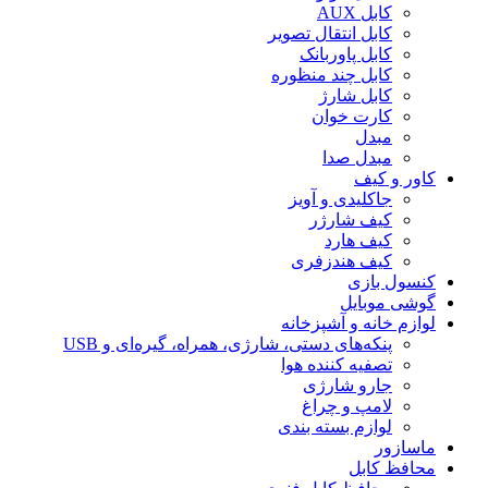
کابل AUX
کابل انتقال تصویر
کابل پاوربانک
کابل چند منظوره
کابل شارژ
کارت خوان
مبدل
مبدل صدا
کاور و کیف
جاکلیدی و آویز
کیف شارژر
کیف هارد
کیف هندزفری
کنسول بازی
گوشی موبایل
لوازم خانه و آشپزخانه
پنکه‌های دستی، شارژی، همراه، گیره‌ای و USB
تصفیه کننده هوا
جارو شارژی
لامپ و چراغ
لوازم بسته بندی
ماسازور
محافظ کابل