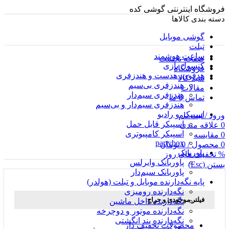
فروشگاه اینترنتی گوشی کده
دسته بندی کالاها
گوشی موبایل
تبلت
ساعت هوشمند
صفحه نخست
کنسول بازی
فروشگاه
هدفون، هدست و هندزفری
سبد کالا
هندزفری بی‌سیم
مقالات
هندزفری سیم‌دار
تماس با ما
هندزفری سیم‌دار و بی‌سیم
اسپیکر و رادیو
ورود / ثبت نام
اسپیکر قابل حمل
0
علاقه مندی
اسپیکر کامپیوتری
0
مقایسه
partybox
0
محصول
/
0
تومان
پاوربانک
% تخفیف های روز
پاوربانک وایرلس
بستن (Esc)
پاوربانک سیم‌دار
پایه نگه‌دارنده موبایل و تبلت (هولدر)
نگه‌دارنده رومیزی
فیلتر موجودی و حراج
نگه‌دارنده داخل ماشین
نگه‌دارنده موتور و دوچرخه
نگه‌دارنده بند انگشتی
محصولات تخفیف دار