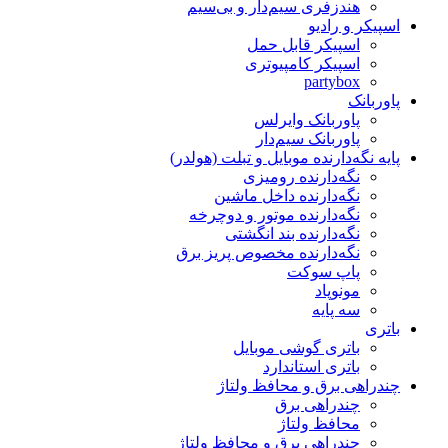
هندزفری سیم‌دار و بی‌سیم
اسپیکر و رادیو
اسپیکر قابل حمل
اسپیکر کامپیوتری
partybox
پاوربانک
پاوربانک وایرلس
پاوربانک سیم‌دار
پایه نگه‌دارنده موبایل و تبلت (هولدر)
نگه‌دارنده رومیزی
نگه‌دارنده داخل ماشین
نگه‌دارنده موتور و دوچرخه
نگه‌دارنده بند انگشتی
نگه‌دارنده مخصوص پریز برق
پاپ سوکت
مونوپاد
سه پایه
باتری
باتری گوشی موبایل
باتری استاندارد
چندراهی برق و محافظ ولتاژ
چندراهی برق
محافظ ولتاژ
چندراهی برق و محافظ ولتاژ