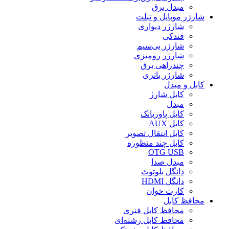
مبدل برق
شارژر موبایل و تبلت
شارژر دیواری
فندکی
شارژر بی‌سیم
شارژر رومیزی
چندراهی برق
شارژر باتری
کابل و مبدل
کابل شارژ
مبدل
کابل پاوربانک
کابل AUX
کابل انتقال تصویر
کابل چند منظوره
OTG USB
مبدل صدا
دانگل بلوتوث
دانگل HDMI
کارت خوان
محافظ کابل
محافظ کابل فنری
محافظ کابل رشته‌ای